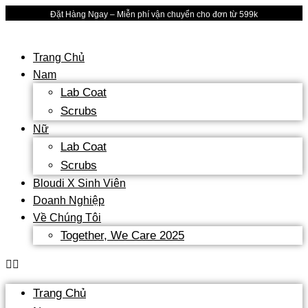
Skip
Đặt Hàng Ngay – Miễn phí vận chuyển cho đơn từ 599k
to
content
Trang Chủ
Nam
Lab Coat
Scrubs
Nữ
Lab Coat
Scrubs
Bloudi X Sinh Viên
Doanh Nghiệp
Về Chúng Tôi
Together, We Care 2025
Trang Chủ