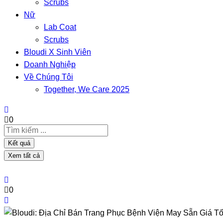
Scrubs
Nữ
Lab Coat
Scrubs
Bloudi X Sinh Viên
Doanh Nghiệp
Về Chúng Tôi
Together, We Care 2025
0
Search
...
Kết quả
Xem tất cả
0