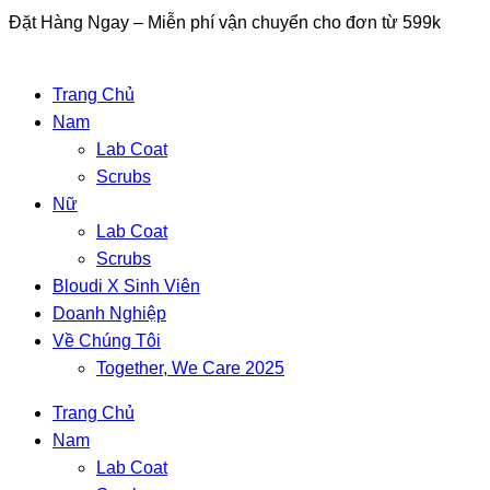
Skip
Đặt Hàng Ngay – Miễn phí vận chuyển cho đơn từ 599k
to
content
Trang Chủ
Nam
Lab Coat
Scrubs
Nữ
Lab Coat
Scrubs
Bloudi X Sinh Viên
Doanh Nghiệp
Về Chúng Tôi
Together, We Care 2025
Trang Chủ
Nam
Lab Coat