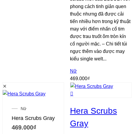
phong cách tinh giản quen
thuộc nhưng đã được cải
tiến nhiều hơn trong kỹ thuật
may với điểm nhấn cổ tim
được trau truốt ôm tròn kín
cổ người mặc. – Chi tiết túi
ngực thêm vào được may
kiểu single welt...
Nữ
469.000
₫
✕
Nữ
Hera Scrubs
Hera Scrubs Gray
Gray
469.000
₫