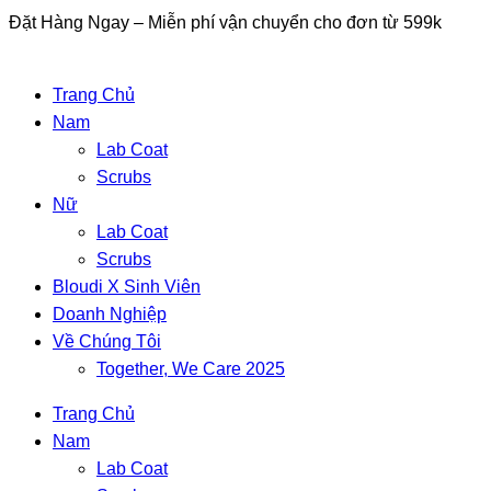
Skip
Đặt Hàng Ngay – Miễn phí vận chuyển cho đơn từ 599k
to
content
Trang Chủ
Nam
Lab Coat
Scrubs
Nữ
Lab Coat
Scrubs
Bloudi X Sinh Viên
Doanh Nghiệp
Về Chúng Tôi
Together, We Care 2025
Trang Chủ
Nam
Lab Coat