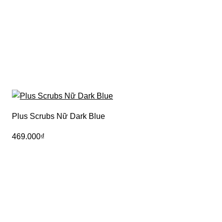
Plus Scrubs Nữ Dark Blue
Sc
469.000
₫
39