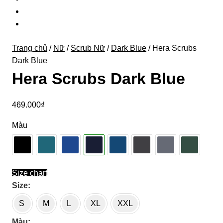
Trang chủ
/
Nữ
/
Scrub Nữ
/
Dark Blue
/ Hera Scrubs
Dark Blue
Hera Scrubs Dark Blue
469.000
₫
Màu
Size chart
Size
S
M
L
XL
XXL
Màu