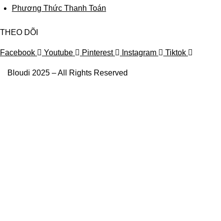
Phương Thức Thanh Toán
THEO DÕI
Facebook
Youtube
Pinterest
Instagram
Tiktok
Bloudi 2025 – All Rights Reserved
Trang Chủ
Nam
Lab Coat
Scrubs
Nữ
Lab Coat
Scrubs
Bloudi X Sinh Viên
Doanh Nghiệp
Về Chúng Tôi
Together, We Care 2025