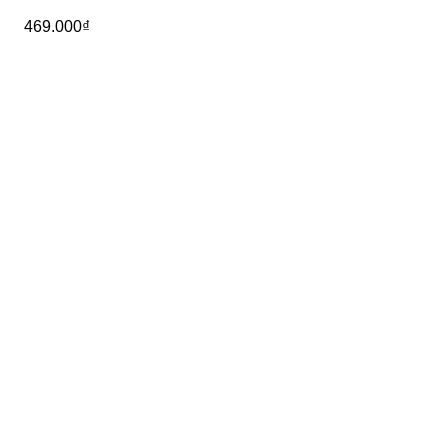
469.000
₫
39