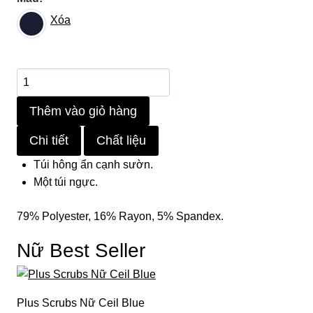
Xóa
Hera
Scrubs
Thêm vào giỏ hàng
Dark
Blue
Chi tiết
Chất liệu
số
lượng
Túi hông ẩn cạnh sườn.
Một túi ngực.
79% Polyester, 16% Rayon, 5% Spandex.
Nữ Best Seller
Plus Scrubs Nữ Ceil Blue
Scr