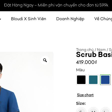
Đặt Hàng Ngay – Miễn phí vận chuyển cho đơn từ 599k
Bloudi X Sinh Viên
Doanh Nghiệp
Về Chúng
Trang chủ
/
Nam
/
S
Scrub Bas
419.000
₫
Màu
Size chart
Size