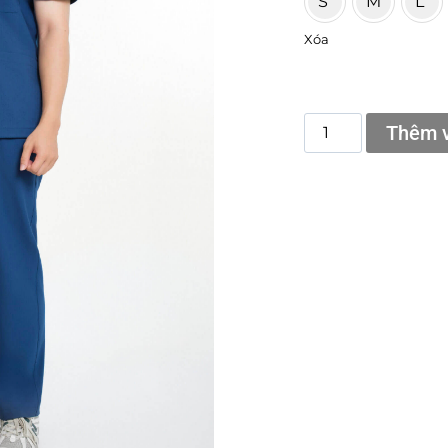
S
M
L
Xóa
Thêm v