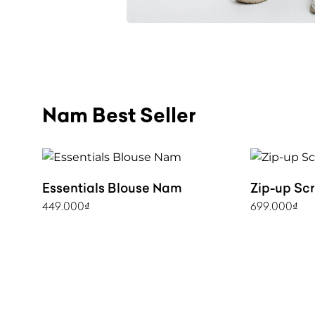
Nam Best Seller
Essentials Blouse Nam
Zip-up Sc
449.000
₫
699.000
₫