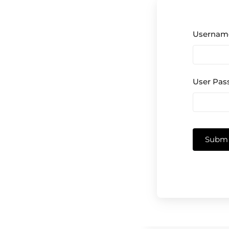
Userna
User Pa
Submi