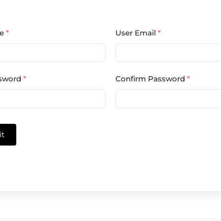
me
*
User Email
*
ssword
*
Confirm Password
*
t