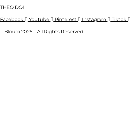
THEO DÕI
Facebook
Youtube
Pinterest
Instagram
Tiktok
Bloudi 2025 – All Rights Reserved
Trang Chủ
Nam
Lab Coat
Scrubs
Nữ
Lab Coat
Scrubs
Bloudi X Sinh Viên
Doanh Nghiệp
Về Chúng Tôi
Together, We Care 2025