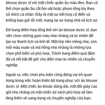
blouse dược sĩ với một chiếc quần âu màu đen. Bạn có
thể chọn quần âu cắt ôm sát hoặc phom rộng tùy theo
sở thích cá nhân. Đây là một sự kết hợp cổ điển và
không bao giờ lỗi mốt, mang lại sự trang nhã và lịch sự.
Để trang điểm hợp tổng thể với áo blouse dược sĩ, bạn
nên chọn những gam màu nhẹ nhàng và tự nhiên để
tạo sự thanh lịch và tinh tế. Một lớp nền mỏng nhẹ, son
môi màu nude và má hồng nhẹ nhàng là những lựa
chọn phổ biến và phù hợp. Tránh trang điểm quá đậm
đà và nổi bật để giữ cho diện mạo tự nhiên và chuyên
nghiệp.
Ngoài ra, việc chọn phụ kiện cũng đóng vai trò quan
trọng trong việc hoàn thiện bộ trang phục với áo blouse
dược sĩ. Một chiếc áo khoác dáng dài, một đôi giày cao
gót nhẹ nhàng và một chiếc túi xách phù hợp sẽ làm
tăng thêm vẻ sang trọng và chuyên nghiệp của bạn.