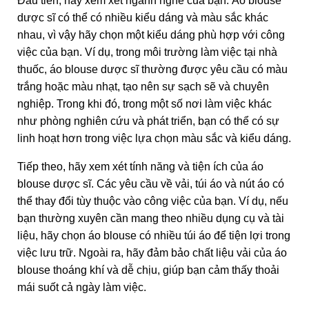
Đầu tiên, hãy xem xét ngành nghề của bạn. Áo blouse
dược sĩ có thể có nhiều kiểu dáng và màu sắc khác
nhau, vì vậy hãy chọn một kiểu dáng phù hợp với công
việc của bạn. Ví dụ, trong môi trường làm việc tại nhà
thuốc, áo blouse dược sĩ thường được yêu cầu có màu
trắng hoặc màu nhạt, tạo nên sự sạch sẽ và chuyên
nghiệp. Trong khi đó, trong một số nơi làm việc khác
như phòng nghiên cứu và phát triển, bạn có thể có sự
linh hoạt hơn trong việc lựa chọn màu sắc và kiểu dáng.
Tiếp theo, hãy xem xét tính năng và tiện ích của áo
blouse dược sĩ. Các yêu cầu về vải, túi áo và nút áo có
thể thay đổi tùy thuộc vào công việc của bạn. Ví dụ, nếu
bạn thường xuyên cần mang theo nhiều dụng cụ và tài
liệu, hãy chọn áo blouse có nhiều túi áo để tiện lợi trong
việc lưu trữ. Ngoài ra, hãy đảm bảo chất liệu vải của áo
blouse thoáng khí và dễ chịu, giúp bạn cảm thấy thoải
mái suốt cả ngày làm việc.