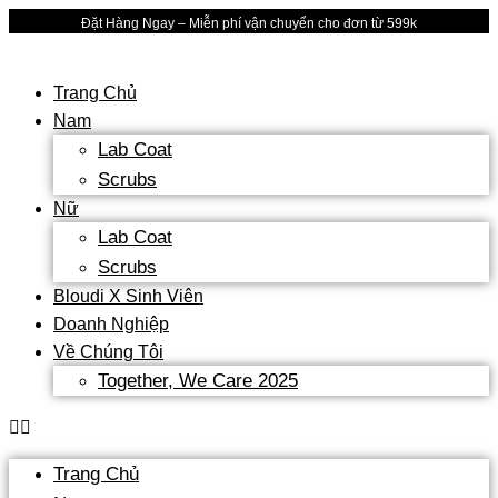
Skip
Đặt Hàng Ngay – Miễn phí vận chuyển cho đơn từ 599k
to
content
Trang Chủ
Nam
Lab Coat
Scrubs
Nữ
Lab Coat
Scrubs
Bloudi X Sinh Viên
Doanh Nghiệp
Về Chúng Tôi
Together, We Care 2025
Trang Chủ