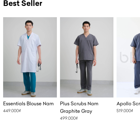
Best Seller
Essentials Blouse Nam
Apollo Sc
Plus Scrubs Nam
449.000
₫
519.000
₫
Graphite Gray
499.000
₫