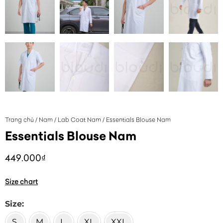
Trang chủ
/
Nam
/
Lab Coat Nam
/ Essentials Blouse Nam
Essentials Blouse Nam
449.000
₫
Size chart
Size
S
M
L
XL
XXL