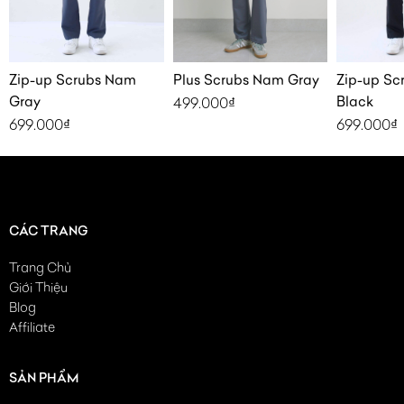
Zip-up Scrubs Nam
Plus Scrubs Nam Gray
Zip-up Sc
Gray
Black
499.000
₫
699.000
₫
699.000
₫
CÁC TRANG
Trang Chủ
Giới Thiệu
Blog
Affiliate
SẢN PHẨM