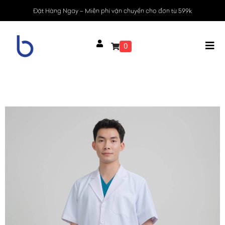
Đặt Hàng Ngay – Miễn phí vận chuyển cho đơn từ 599k
0