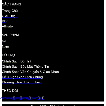
CÁC TRANG
Trang Chủ
Giới Thiệu
Blog
Affiliate
SẢN PHẨM
Nữ
Nam
HỖ TRỢ
Chính Sách Đổi Trả
Chính Sách Bảo Mật Thông Tin
Chính Sách Vận Chuyển & Giao Nhận
Điều Kiện Giao Dịch Chung
Phương Thức Thanh Toán
THEO DÕI
acebook
Youtube
Pinterest
Instagram
Tiktok